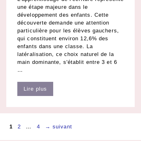
une étape majeure dans le
développement des enfants. Cette
découverte demande une attention
particulière pour les élèves gauchers,
qui constituent environ 12,6% des
enfants dans une classe. La
latéralisation, ce choix naturel de la
main dominante, s'établit entre 3 et 6
…
Lire plus
Page
Page
Page
1
2
…
4
→
suivant