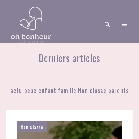
Aller
au
contenu
Men
Derniers articles
actu
bébé
enfant
famille
Non classé
parents
Non classé